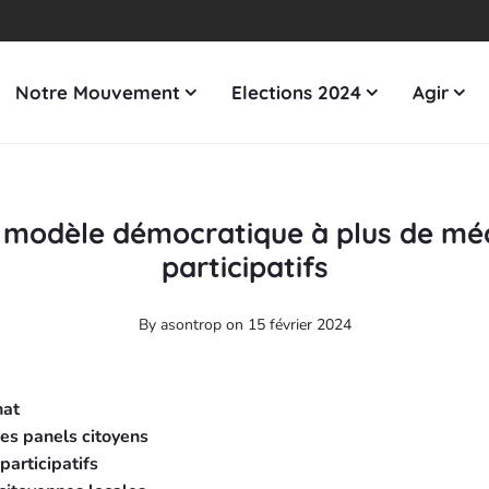
Notre Mouvement
Elections 2024
Agir
e modèle démocratique à plus de m
participatifs
By
asontrop
on 15 février 2024
nat
des panels citoyens
articipatifs