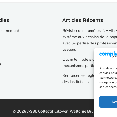
iles
Articles Récents
tionnement
Révision des numéros INAMI : 
système aux besoins de la pop
avec l’expertise des profession
usagers
Ouvrir le modèle démocratique 
s
mécanismes participatifs
Afin de vous 
cookies pour
Renforcer les règles sur la tra
technologies
des institutions
navigation ou
son consente
Ac
© 2026 ASBL Collectif Citoyen Wallonie Bruxelles