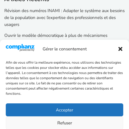
Révision des numéros INAMI : Adapter le système aux besoins
de la population avec l’expertise des professionnels et des
usagers
Ouvrir le modèle démocratique à plus de mécanismes
participatifs
Gérer le consentement
Renforcer les règles sur la transparence des institutions
Afin de vous offrir la meilleure expérience, nous utilisons des technologies
telles que les cookies pour stocker et/ou accéder aux informations sur
Catégories d’articles
l'appareil. Le consentement à ces technologies nous permettra de traiter des
données telles que le comportement de navigation ou des identifiants
Santé
uniques sur ce site. Le fait de ne pas consentir ou de retirer son
consentement peut affecter négativement certaines caractéristiques et
Projet Politique
fonctions.
Fraudes
Accepter
Enseignement
Refuser