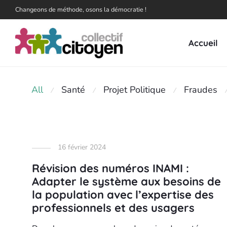
Changeons de méthode, osons la démocratie !
Accueil
All
Santé
Projet Politique
Fraudes
⁄
⁄
⁄
⁄
16 février 2024
Révision des numéros INAMI :
Adapter le système aux besoins de
la population avec l’expertise des
professionnels et des usagers