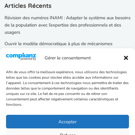
Articles Récents
Révision des numéros INAMI : Adapter le système aux besoins
de la population avec l’expertise des professionnels et des
usagers
Ouvrir le modèle démocratique à plus de mécanismes
participatifs
Gérer le consentement
Renforcer les règles sur la transparence des institutions
Afin de vous offrir la meilleure expérience, nous utilisons des technologies
telles que les cookies pour stocker et/ou accéder aux informations sur
Catégories d’articles
l'appareil. Le consentement à ces technologies nous permettra de traiter des
données telles que le comportement de navigation ou des identifiants
Santé
uniques sur ce site. Le fait de ne pas consentir ou de retirer son
consentement peut affecter négativement certaines caractéristiques et
Projet Politique
fonctions.
Fraudes
Accepter
Enseignement